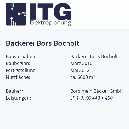
Zum Menü springen
Zur Funktionsleiste springen
Zum Inhalt springen
Bäckerei Bors Bocholt
Bauvorhaben:
Bäckerei Bors Bocholt
Baubeginn:
März 2010
Fertigstellung:
Mai 2012
Nutzfläche:
ca. 6600 m²
Bauherr:
Bors mein Bäcker GmbH
Leistungen:
LP 1-9, KG 440 + 450